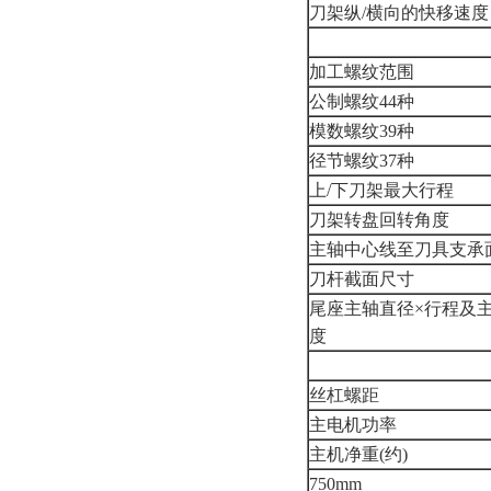
刀架纵/横向的快移速度
加工螺纹范围
公制螺纹44种
模数螺纹39种
径节螺纹37种
上/下刀架最大行程
刀架转盘回转角度
主轴中心线至刀具支承
刀杆截面尺寸
尾座主轴直径×行程及
度
丝杠螺距
主电机功率
主机净重(约)
750mm