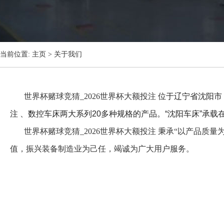
当前位置:
主页
>
关于我们
世界杯赌球竞猜_2026世界杯大额投注
位于辽宁省沈阳市
注 、数控车床两大系列20多种规格的产品。“沈阳车床”承载
世界杯赌球竞猜_2026世界杯大额投注 秉承
“以产品质量
值，
振兴装备制造业为己任，竭诚为广大用户服务。